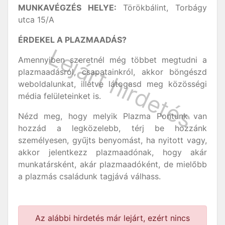
MUNKAVÉGZÉS HELYE:
Törökbálint, Torbágy
utca 15/A
ÉRDEKEL A PLAZMAADÁS?
Amennyiben szeretnél még többet megtudni a
plazmaadásról, csapatainkról, akkor böngészd
weboldalunkat, illetve látogasd meg közösségi
média felületeinket is.
Nézd meg, hogy melyik Plazma Pontunk van
hozzád a legközelebb, térj be hozzánk
személyesen, gyűjts benyomást, ha nyitott vagy,
akkor jelentkezz plazmaadónak, hogy akár
munkatársként, akár plazmaadóként, de mielőbb
a plazmás családunk tagjává válhass.
Az alábbi hirdetés már lejárt, ezért nincs