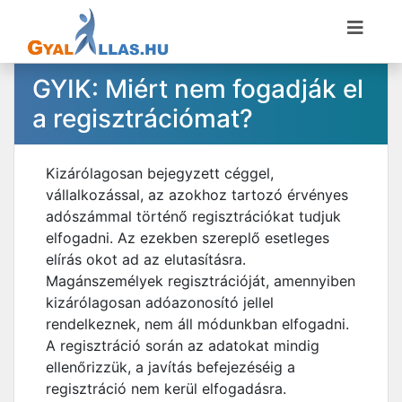
GYIK: Miért nem fogadják el
a regisztrációmat?
Kizárólagosan bejegyzett céggel,
vállalkozással, az azokhoz tartozó érvényes
adószámmal történő regisztrációkat tudjuk
elfogadni. Az ezekben szereplő esetleges
elírás okot ad az elutasításra.
Magánszemélyek regisztrációját, amennyiben
kizárólagosan adóazonosító jellel
rendelkeznek, nem áll módunkban elfogadni.
A regisztráció során az adatokat mindig
ellenőrizzük, a javítás befejezéséig a
regisztráció nem kerül elfogadásra.