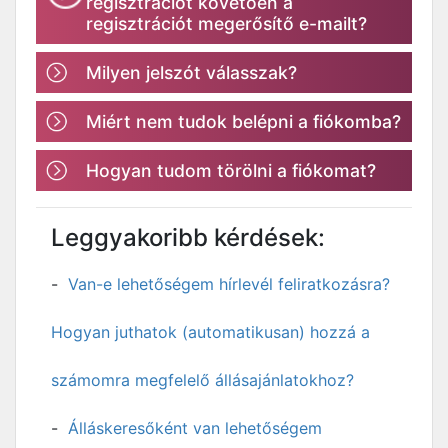
regisztrációt követően a
regisztrációt megerősítő e-mailt?
Milyen jelszót válasszak?
Miért nem tudok belépni a fiókomba?
Hogyan tudom törölni a fiókomat?
Leggyakoribb kérdések:
Van-e lehetőségem hírlevél feliratkozásra?
Hogyan juthatok (automatikusan) hozzá a
számomra megfelelő állásajánlatokhoz?
Álláskeresőként van lehetőségem