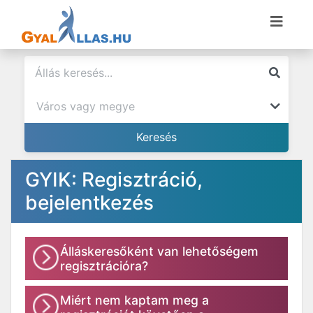
GYIK: Regisztráció,
bejelentkezés
Álláskeresőként van lehetőségem
regisztrációra?
Miért nem kaptam meg a