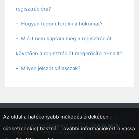
regisztrációra?
Hogyan tudom törölni a fiókomat?
Miért nem kaptam meg a regisztrációt
követően a regisztrációt megerősítő e-mailt?
Milyen jelszót válasszak?
Az oldal a hatékonyabb működés érdekében
"Gyál, Pest vármegyei régió állásportálja"
Minden jog fentartva © 2026.
GyalAllas.hu
sütiket(cookie) használ. További információkért olvassa
Üzemeltető: IT-Nav Hungary Kft. | "Az elsők közé